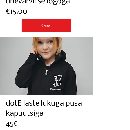
ühevärvilise logoga
€15,00
Osta
dotE laste lukuga pusa
kapuutsiga
45€