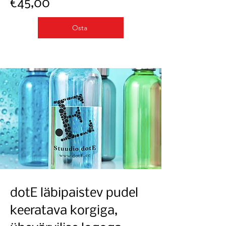
€45,00
Osta
dotE läbipaistev pudel
keeratava korgiga,