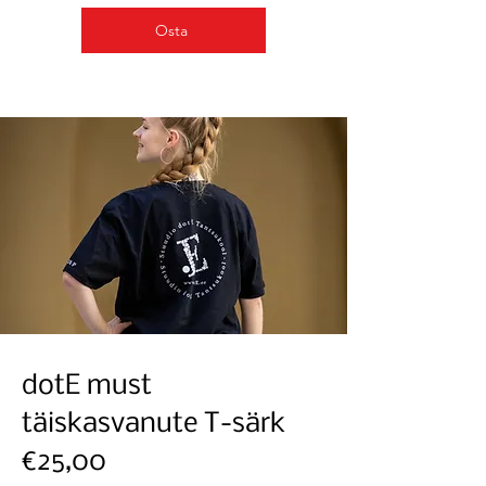
Osta
dotE must
täiskasvanute T-särk
€25,00