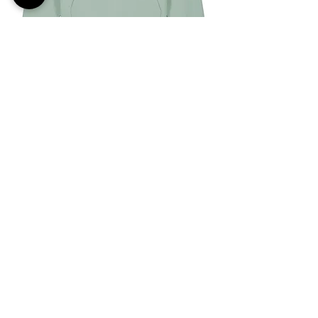
DOTE PREMIUM
KAPUUTSIGA PUSA,
UNISEX, ALOE
55€
Osta