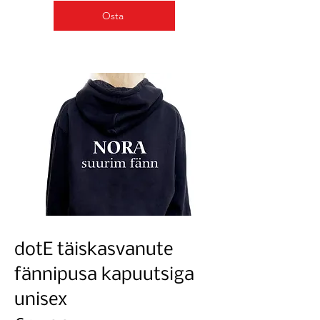
Osta
dotE täiskasvanute
fännipusa kapuutsiga
unisex