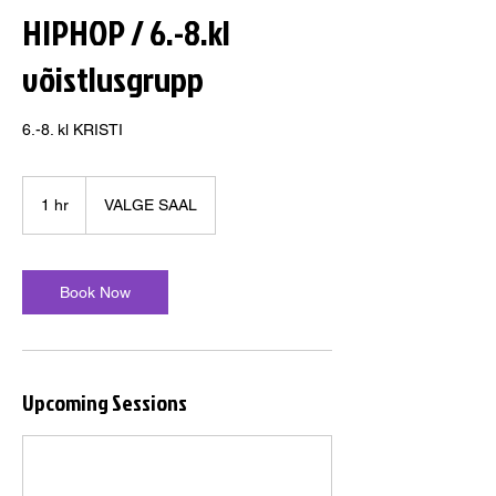
HIPHOP / 6.-8.kl
võistlusgrupp
6.-8. kl KRISTI
1 hr
1
VALGE SAAL
h
Book Now
Upcoming Sessions