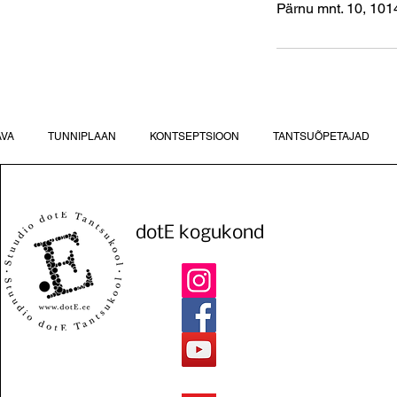
Pärnu mnt. 10, 1014
AVA
TUNNIPLAAN
KONTSEPTSIOON
TANTSUÕPETAJAD
dotE kogukond