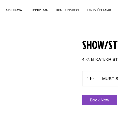
AASTAKAVA
TUNNIPLAAN
KONTSEPTSIOON
TANTSUÕPETAJAD
SHOW/STR
4.-7. kl KATI/KRIST
1 hr
1
MUST 
h
Book Now