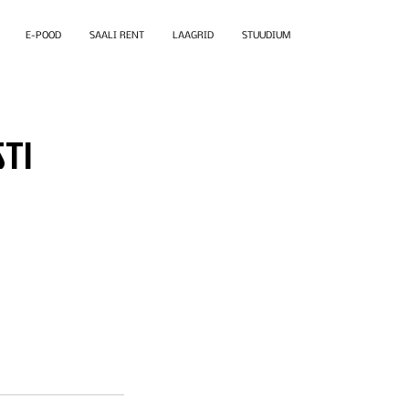
E-POOD
SAALI RENT
LAAGRID
STUUDIUM
STI