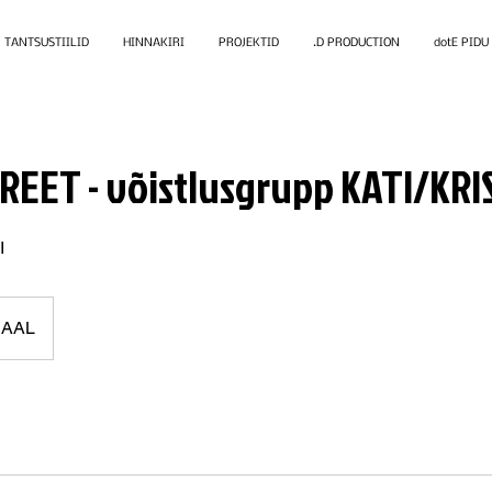
TANTSUSTIILID
HINNAKIRI
PROJEKTID
.D PRODUCTION
dotE PIDU
EET - võistlusgrupp KATI/KRI
I
SAAL