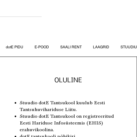
dotE PIDU
E-POOD
SAALI RENT
LAAGRID
STUUDI
OLULINE
Stuudio dotE Tantsukool kuulub Eesti
Tantsuhuvihariduse Liitu.
Stuudio dotE Tantsukool on registreeritud
Eesti Hariduse Infosüsteemis (EHIS)
erahuvikoolina.
dotE tantsukooli põhikiri