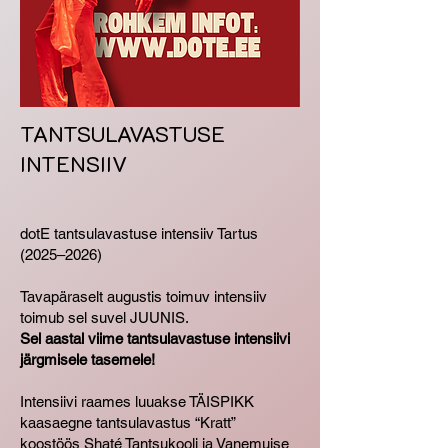
TANTSULAVASTUSE
INTENSIIV
dotE tantsulavastuse intensiiv Tartus
(2025–2026)
Tavapäraselt augustis toimuv intensiiv
toimub sel suvel JUUNIS.
Sel aastal viime tantsulavastuse intensiivi
järgmisele tasemele!
Intensiivi raames luuakse TÄISPIKK
kaasaegne tantsulavastus “Kratt”
koostöös Shaté Tantsukooli ja Vanemuise