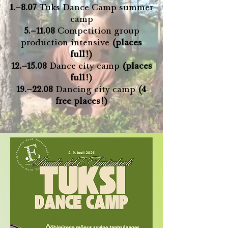
1.–8.07
Tuks Dance Camp summer
camp
5.–11.08
Competition group
production intensive
(places
full!)
12.–15.08
Dance city camp
(places
full!)
19.–22.08
Dancing city camp
(4
free places!)