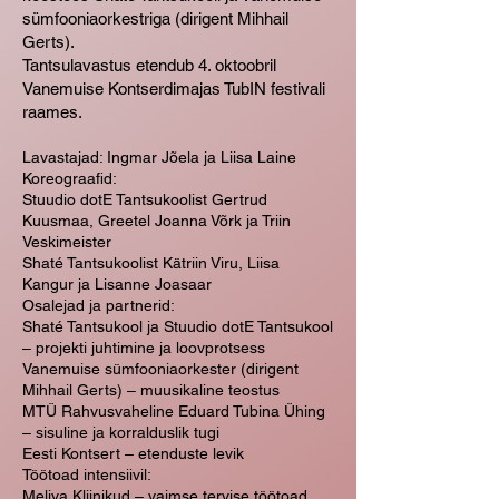
sümfooniaorkestriga (dirigent Mihhail
Gerts).
Tantsulavastus etendub 4. oktoobril
Vanemuise Kontserdimajas TubIN festivali
raames.
Lavastajad: Ingmar Jõela ja Liisa Laine
Koreograafid:
Stuudio dotE Tantsukoolist Gertrud
Kuusmaa, Greetel Joanna Võrk ja Triin
Veskimeister
Shaté Tantsukoolist Kätriin Viru, Liisa
Kangur ja Lisanne Joasaar
Osalejad ja partnerid:
Shaté Tantsukool ja Stuudio dotE Tantsukool
– projekti juhtimine ja loovprotsess
Vanemuise sümfooniaorkester (dirigent
Mihhail Gerts) – muusikaline teostus
MTÜ Rahvusvaheline Eduard Tubina Ühing
– sisuline ja korralduslik tugi
Eesti Kontsert – etenduste levik
Töötoad intensiivil:
Meliva Kliinikud – vaimse tervise töötoad