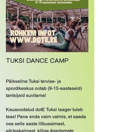
TUKSI DANCE CAMP
Päikseline Tuksi tervise- ja
spordikeskus ootab (9-15-aastaseid)
tantsijaid suvitama!
Kauaoodatud dotE Tuksi laager tuleb
taas! Pane enda vaim valmis, et saada
osa selle aasta lõbusaimast,
särtsakaimast, kõige ägedamate