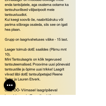
enda tantsijatele, aga osalema ootame ka
tantsuhuvilised väljastpoolt meie
tantsustuudiot.
Kui keegi soovib õe, naabritüdruku või
parima sõbraga osaleda, siis see on igati
hea plaan.
Grupp on laagrivahetuses väike - 15 last.
Laager toimub dotE saalides (Pärnu mnt
10).
Mini Tantsulaagris on kõik tegevused
tantsuteemalised. Proovime uusi põnevaid
tantsustiile ja õpime uusi trikke! Laagrit
viivad läbi dotE tantsuõpetajad Reene
Teder ja Lauren Etverk.
dotE ÖÖ- Viimasel laagripäeval
korraldame dotE saalis pidžaamapeo
tantsude, mängude ja filmi