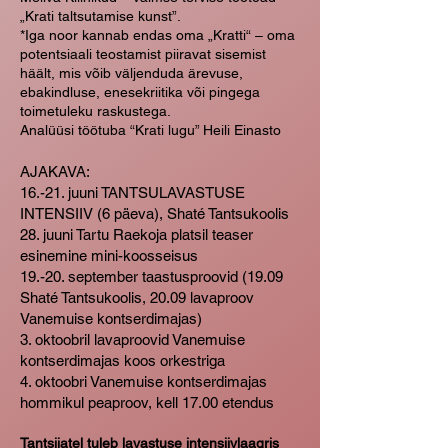
„Krati taltsutamise kunst”.
*Iga noor kannab endas oma „Kratti“ – oma
potentsiaali teostamist piiravat sisemist
häält, mis võib väljenduda ärevuse,
ebakindluse, enesekriitika või pingega
toimetuleku raskustega.
Analüüsi töötuba “Krati lugu” Heili Einasto
AJAKAVA:
16.-21. juuni TANTSULAVASTUSE
INTENSIIV (6 päeva), Shaté Tantsukoolis
28. juuni Tartu Raekoja platsil teaser
esinemine mini-koosseisus
19.-20. september taastusproovid (19.09
Shaté Tantsukoolis, 20.09 lavaproov
Vanemuise kontserdimajas)
3. oktoobril lavaproovid Vanemuise
kontserdimajas koos orkestriga
4. oktoobri Vanemuise kontserdimajas
hommikul peaproov, kell 17.00 etendus
Tantsijatel tuleb lavastuse intensiivlaagris