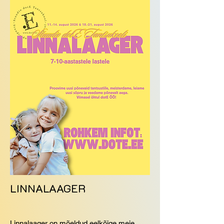
LINNALAAGER
Linnalaager on mõeldud eelkõige meie