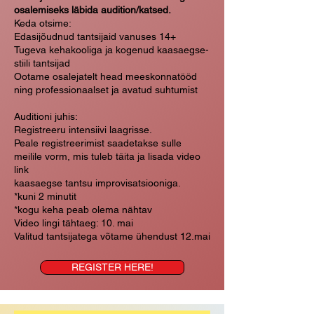
osalemiseks läbida audition/katsed.
Keda otsime:
Edasijõudnud tantsijaid vanuses 14+
Tugeva kehakooliga ja kogenud kaasaegse-
stiili tantsijad
Ootame osalejatelt head meeskonnatööd
ning professionaalset ja avatud suhtumist
Auditioni juhis:
Registreeru intensiivi laagrisse.
Peale registreerimist saadetakse sulle
meilile vorm, mis tuleb täita ja lisada video
link
kaasaegse tantsu improvisatsiooniga.
*kuni 2 minutit
*kogu keha peab olema nähtav
Video lingi tähtaeg: 10. mai
Valitud tantsijatega võtame ühendust 12.mai
REGISTER HERE!