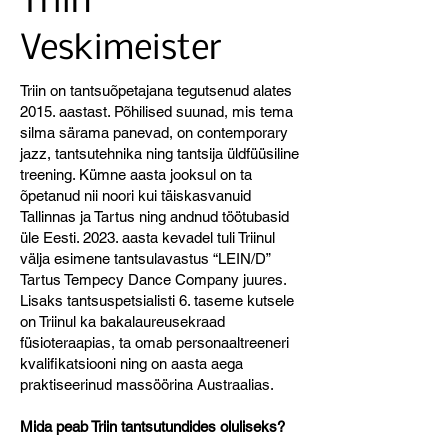
Triin
Veskimeister
Triin on tantsuõpetajana tegutsenud alates
2015. aastast. Põhilised suunad, mis tema
silma särama panevad, on contemporary
jazz, tantsutehnika ning tantsija üldfüüsiline
treening. Kümne aasta jooksul on ta
õpetanud nii noori kui täiskasvanuid
Tallinnas ja Tartus ning andnud töötubasid
üle Eesti. 2023. aasta kevadel tuli Triinul
välja esimene tantsulavastus “LEIN/D”
Tartus Tempecy Dance Company juures.
Lisaks tantsuspetsialisti 6. taseme kutsele
on Triinul ka bakalaureusekraad
füsioteraapias, ta omab personaaltreeneri
kvalifikatsiooni ning on aasta aega
praktiseerinud massöörina Austraalias.
Mida peab Triin tantsutundides oluliseks?