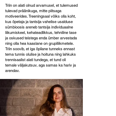
Triin on alati olnud arvamusel, et tulemused
tulevad präänikuga, mitte piitsaga
motiveerides. Treeningsaal võiks olla koht,
kus õpetaja ja tantsija vahelise usalduse
sümbioosis areneb tantsija individuaalne
liikumiskeel, kehateadlikkus, tehniline tase
ja oskused teistega enda ümber arvestada
ning olla hea kaaslane on grupiliikmetele.
Triin soovib, et iga õpilane tunneks ennast
tema tunnis olulise ja hoituna ning lahkuks
trennisaalist alati tundega, et tund oli
temale väljakutsuv, aga samas ka hariv ja
arendav.