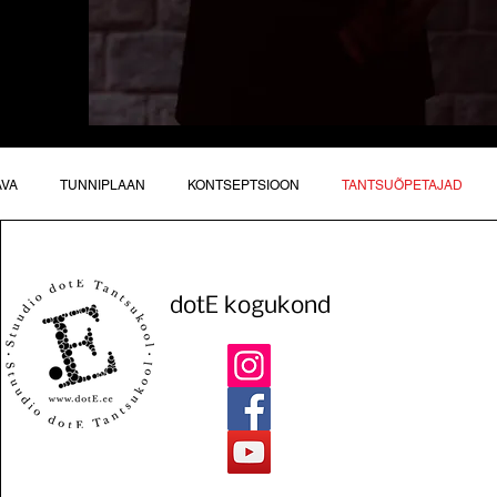
AVA
TUNNIPLAAN
KONTSEPTSIOON
TANTSUÕPETAJAD
dotE kogukond