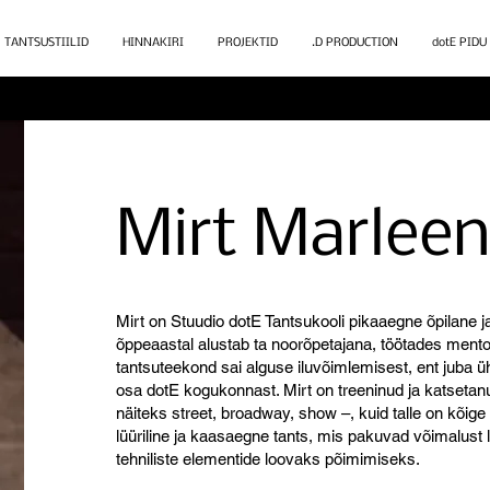
TANTSUSTIILID
HINNAKIRI
PROJEKTID
.D PRODUCTION
dotE PIDU
Mirt Marlee
Mirt on Stuudio dotE Tantsukooli pikaaegne õpilane ja
õppeaastal alustab ta noorõpetajana, töötades mento
tantsuteekond sai alguse iluvõimlemisest, ent juba ü
osa dotE kogukonnast. Mirt on treeninud ja katsetanu
näiteks street, broadway, show –, kuid talle on kõ
lüüriline ja kaasaegne tants, mis pakuvad võimalust
tehniliste elementide loovaks põimimiseks.