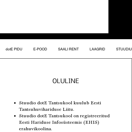
dotE PIDU
E-POOD
SAALI RENT
LAAGRID
STUUDI
OLULINE
Stuudio dotE Tantsukool kuulub Eesti
Tantsuhuvihariduse Liitu.
Stuudio dotE Tantsukool on registreeritud
Eesti Hariduse Infosüsteemis (EHIS)
erahuvikoolina.