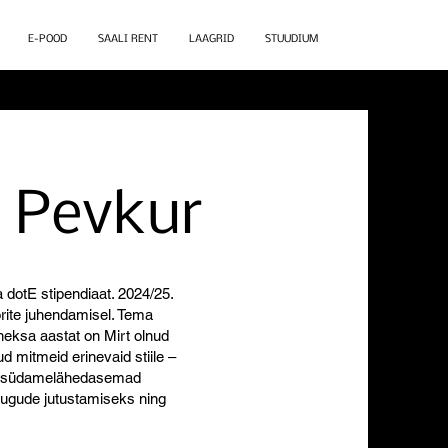
E-POOD
SAALI RENT
LAAGRID
STUUDIUM
n Pevkur
 dotE stipendiaat. 2024/25.
rite juhendamisel. Tema
heksa aastat on Mirt olnud
d mitmeid erinevaid stiile –
ige südamelähedasemad
 lugude jutustamiseks ning