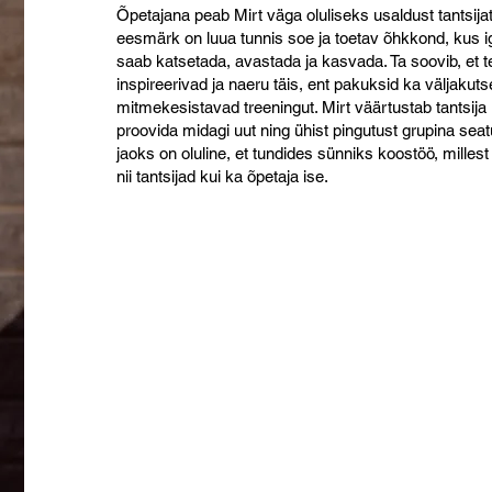
Õpetajana peab Mirt väga oluliseks usaldust tantsija
eesmärk on luua tunnis soe ja toetav õhkkond, kus i
saab katsetada, avastada ja kasvada. Ta soovib, et t
inspireerivad ja naeru täis, ent pakuksid ka väljakut
mitmekesistavad treeningut. Mirt väärtustab tantsija
proovida midagi uut ning ühist pingutust grupina se
jaoks on oluline, et tundides sünniks koostöö, milles
nii tantsijad kui ka õpetaja ise.