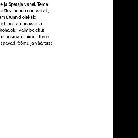
te ja õpetaja vahel. Tema
gaüks tunneb end vabalt,
ema tunnid oleksid
seid, mis arendavad ja
 kohalolu, valmisolekut
atud eesmärgi nimel. Tema
t saavad rõõmu ja väärtust